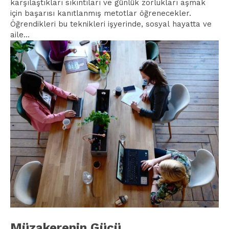
karşılaştıkları sıkıntıları ve günlük zorlukları aşmak
için başarısı kanıtlanmış metotlar öğrenecekler.
Öğrendikleri bu teknikleri işyerinde, sosyal hayatta ve
aile...
Müzakerenin Gücü